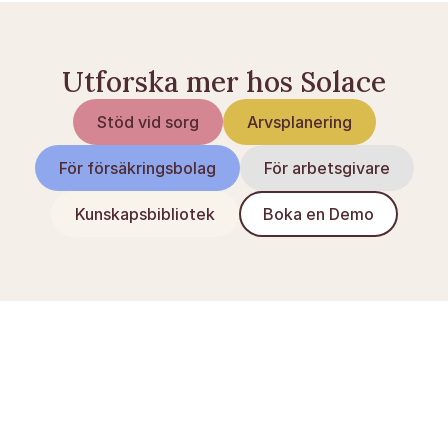
Utforska mer hos Solace
Stöd vid sorg
Arvsplanering
För försäkringsbolag
För arbetsgivare
Kunskapsbibliotek
Boka en Demo