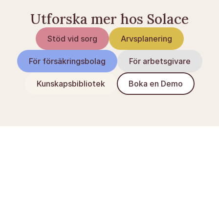
Utforska mer hos Solace
Stöd vid sorg
Arvsplanering
För försäkringsbolag
För arbetsgivare
Kunskapsbibliotek
Boka en Demo