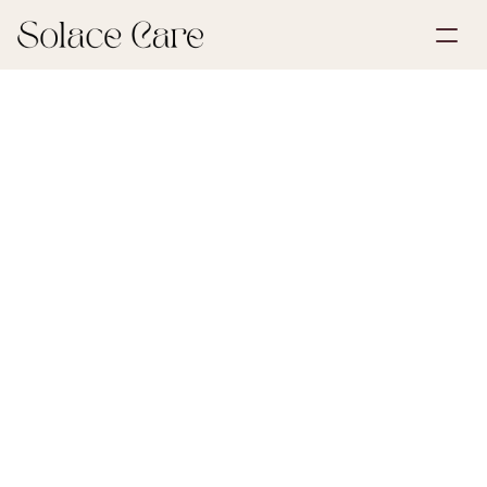
Skapa konto
Partnerskap
Boka en demo
Lösningar
13 juli 2026
Dödsbo och arv
Om oss
Select Language