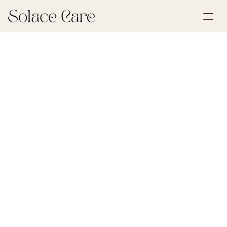
Skapa konto
Partnerskap
Boka en demo
Lösningar
30 maj 2026
Dödsbo och arv
Om oss
Select Language