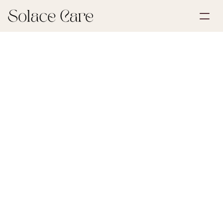
Opprett konto
Partnerskap
Bestill en demo
Løsninger
30. mai 2026
Begravelsesplanlegging
Om oss
Select Language