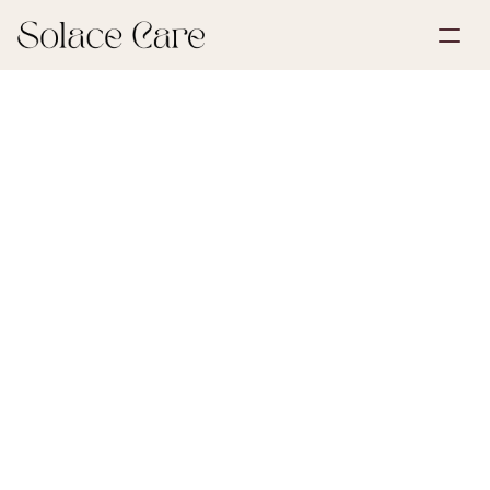
Luo tili
Palvelut
Varaa esittely
Ratkaisut
21. kesäkuuta 2026
Henkivakuutus
Meistä
Select Language