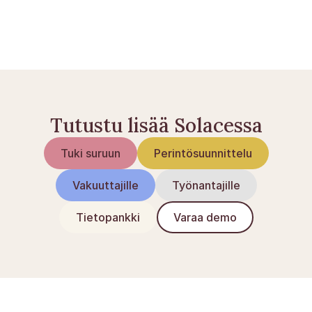
Henkilövakuutukset Norjassa: yleiskatsaus
Perhe-eläke: kuka sitä saa ja kuinka paljon?
Tutustu lisää Solacessa
Tuki suruun
Perintösuunnittelu
Vakuuttajille
Työnantajille
Tietopankki
Varaa demo