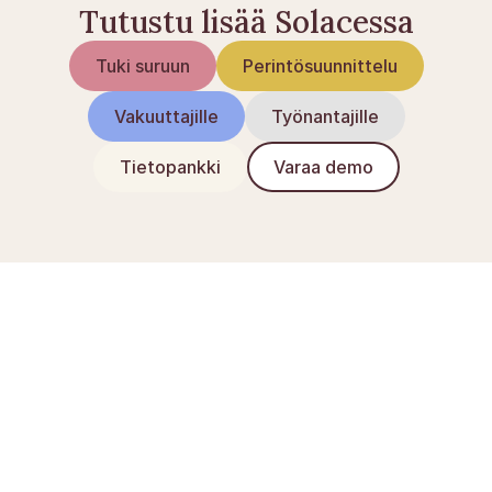
Tutustu lisää Solacessa
Tuki suruun
Perintösuunnittelu
Vakuuttajille
Työnantajille
Tietopankki
Varaa demo