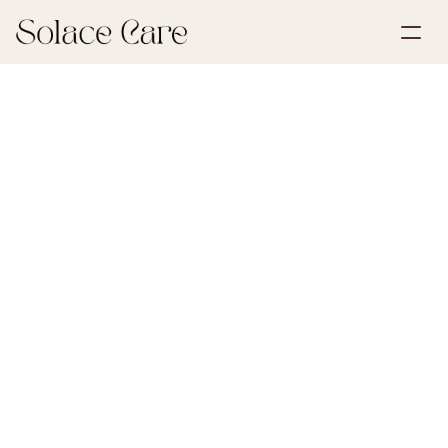
Luo tili
Palvelut
Varaa esittely
Ratkaisut
30. toukokuuta 2026
Kuolinpesä ja perintö
Meistä
Select Language