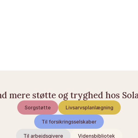
Kom i gang her
Erhvervsevneforsikring: Hvad du bør vide
Personforsikring i Danmark: En oversigt
nd mere støtte og tryghed hos Sol
Sorgstøtte
Livsarvsplanlægning
Til forsikringsselskaber
Til arbejdsgivere
Vidensbibliotek