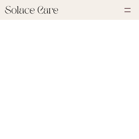
Opret profil
Partnerskaber
Book en demonstration
Løsninger
30. maj 2026
Livsforsikring
Om os
Select Language