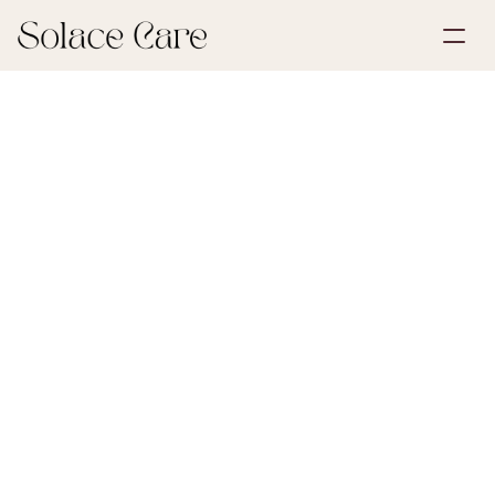
Opret profil
Partnerskaber
Book en demonstration
Løsninger
25. juni 20
Bededagsplanlægning og begravelsesforberedelse
Om os
Select Language