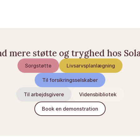
Folkekirken
sorgcenter.dk — Støtte og hjælp i sorgen
nd mere støtte og tryghed hos Sol
Sorgstøtte
Livsarvsplanlægning
Til forsikringsselskaber
Til arbejdsgivere
Vidensbibliotek
Book en demonstration