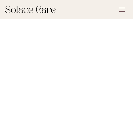
Opret profil
Partnerskaber
Book en demonstration
Løsninger
27. april 2026
Arv og dødsbo
Om os
Select Language