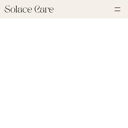
Opret profil
Partnerskaber
Book en demonstration
Løsninger
1. april 2026
Livsforsikring
Om os
Select Language