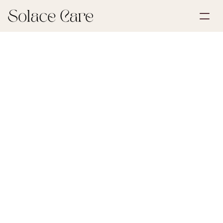
Skapa konto
Partnerskap
Boka en demo
Lösningar
17 april 2026
Testamenten och fullmakter
Om oss
Select Language