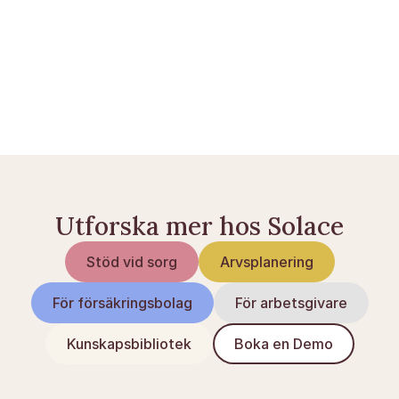
Att ansöka om efterlevandepension (Anw) efter 
dödsfall
Utbetalning av livförsäkring efter dödsfall
Checklista efter dödsfall: detta behöver du ordna
Utforska mer hos Solace
Stöd vid sorg
Arvsplanering
För försäkringsbolag
För arbetsgivare
Kunskapsbibliotek
Boka en Demo