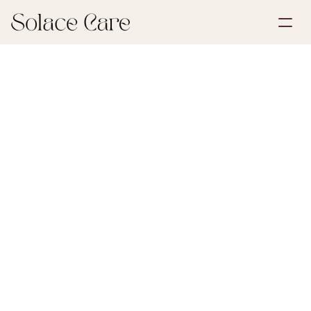
Skapa konto
Partnerskap
Boka en demo
Lösningar
22 juni 2026
Livförsäkring
Om oss
Select Language