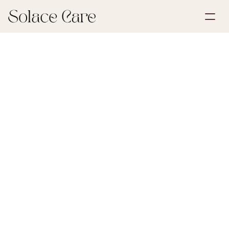
Skapa konto
Partnerskap
Boka en demo
Lösningar
17 april 2026
Dödsbo och arv
Om oss
Select Language