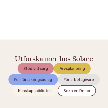
Bouppteckning: process och tidsfrister
Arvsrätt i Sverige: arvsordning och regler
Dödsboanmälan: när räcker det istället för 
bouppteckning
Testamente i Sverige: komplett guide
Utforska mer hos Solace
Stöd vid sorg
Arvsplanering
För försäkringsbolag
För arbetsgivare
Kunskapsbibliotek
Boka en Demo