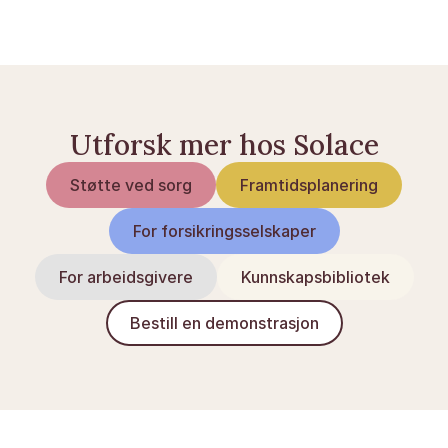
Dødsbo: en guide for arvinger
Utforsk mer hos Solace
Støtte ved sorg
Framtidsplanering
For forsikringsselskaper
For arbeidsgivere
Kunnskapsbibliotek
Bestill en demonstrasjon