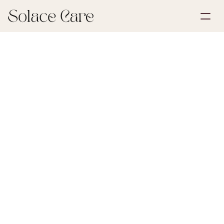
Opprett konto
Partnerskap
Bestill en demo
Løsninger
26. mai 2026
De første stegene etter et tap
Om oss
Select Language