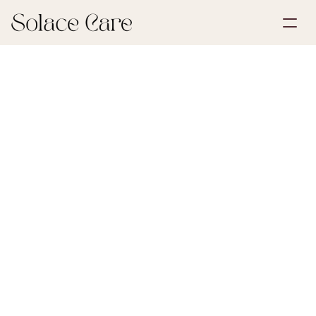
Opprett konto
Partnerskap
Bestill en demo
Løsninger
30. mai 2026
Bo og arv
Om oss
Select Language