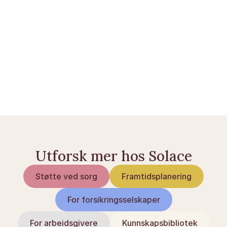
Norge.no — Informasjon om arv og dødsfall
Arveloven på Lovdata.no
Domstol.no — Dødsfall og arv
Utforsk mer hos Solace
Støtte ved sorg
Framtidsplanering
For forsikringsselskaper
For arbeidsgivere
Kunnskapsbibliotek