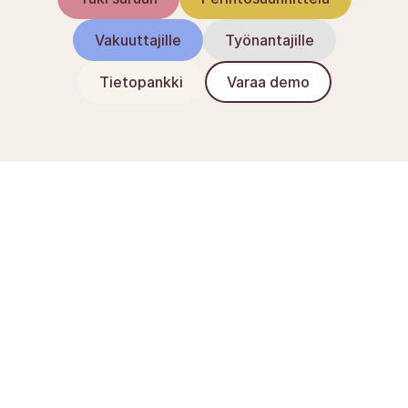
Vakuuttajille
Työnantajille
Tietopankki
Varaa demo