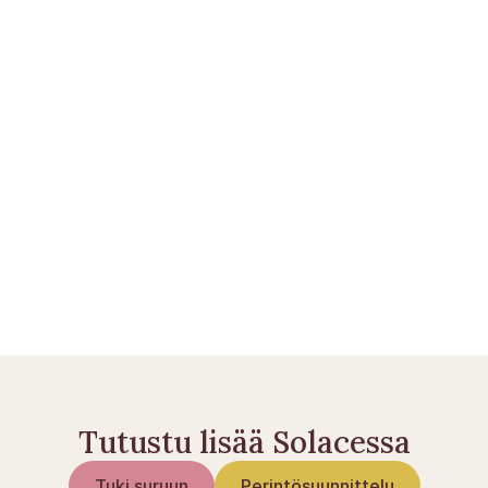
Aloita tästä
domstol.dk — Pesänselvitys
Perintökaari (laki)
Tutustu lisää Solacessa
Tuki suruun
Perintösuunnittelu