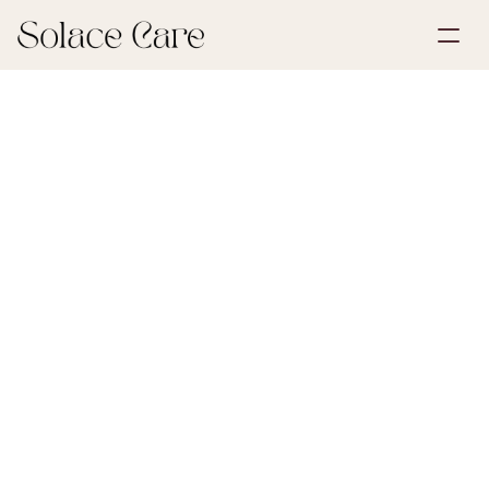
Luo tili
Palvelut
Varaa esittely
Ratkaisut
30. toukokuuta 2026
Kuolinpesä ja perintö
Meistä
Select Language