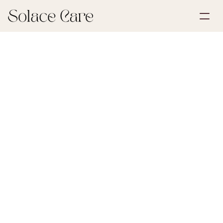
Luo tili
Palvelut
Varaa esittely
Ratkaisut
30. toukokuuta 2026
Hautajaisjärjestelyt
Meistä
Select Language