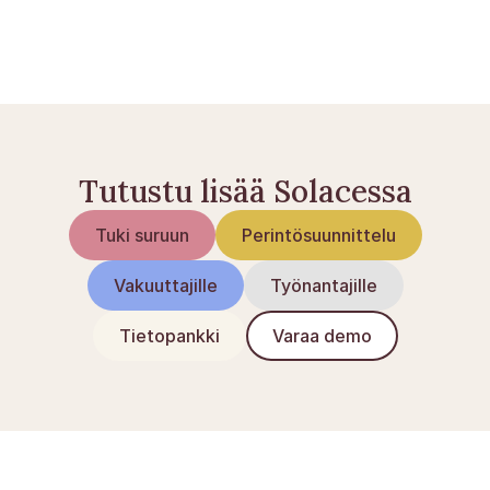
Suru läheisen kuoleman jälkeen
Hautajaisten suunnittelu Tanskassa
Tutustu lisää Solacessa
Tuki suruun
Perintösuunnittelu
Vakuuttajille
Työnantajille
Tietopankki
Varaa demo