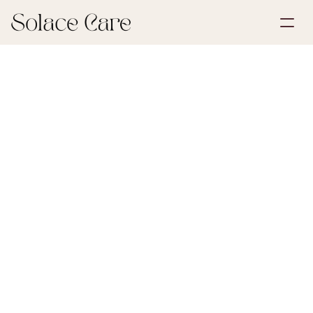
Opret profil
Partnerskaber
Book en demonstration
Løsninger
13. juli 2026
Arv og dødsbo
Om os
Select Language