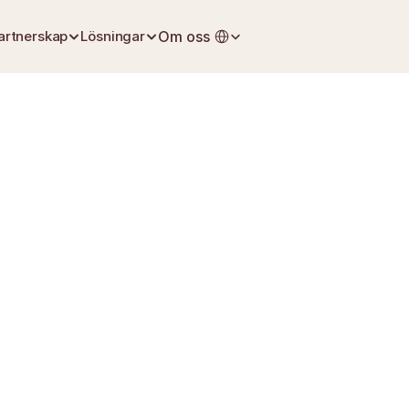
Select Language
artnerskap
Lösningar
Om oss
2 juli 2026
Begravningsplanering
Liv