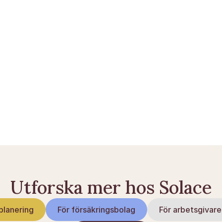
nton när du dör
å fungerar den
mer du igång
Utforska mer hos Solace
planering
För försäkringsbolag
För arbetsgivare