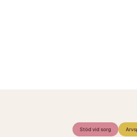
Digitalt arv: dina ko
Framtidsfullmakt: s
Döstädning: så kom
Stöd vid sorg
Arvs