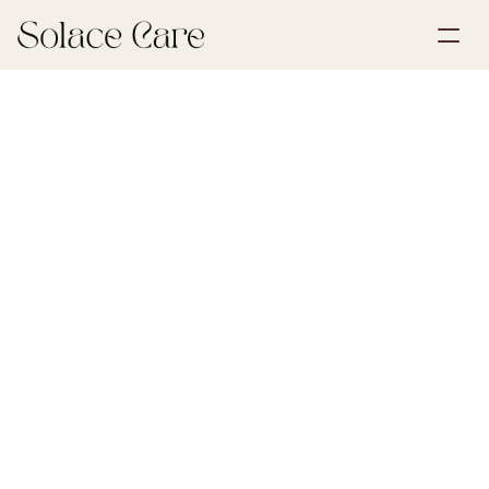
Skapa konto
Partnerskap
Boka en demo
Lösningar
11 maj 2026
Dödsbo och arv
Om oss
Select Language