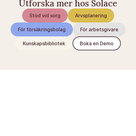
Utforska mer hos Solace
Stöd vid sorg
Arvsplanering
För försäkringsbolag
För arbetsgivare
Kunskapsbibliotek
Boka en Demo