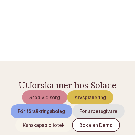
Offentlig information om framtidsfullmakt
Myndighetsvägledning
Utforska mer hos Solace
Stöd vid sorg
Arvsplanering
För försäkringsbolag
För arbetsgivare
Kunskapsbibliotek
Boka en Demo