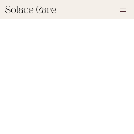
Skapa konto
Partnerskap
Boka en demo
Lösningar
30 maj 2026
Testamenten och fullmakter
Om oss
Select Language