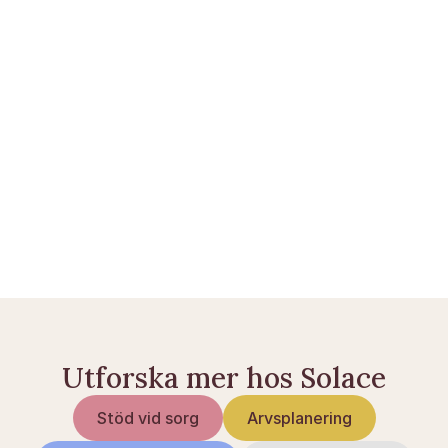
Kom igång här
Vad händer med bankkonton när någon dör?
Bouppteckning: vad är det och hur går det till?
Planera begravning i Sverige
Utforska mer hos Solace
Stöd vid sorg
Arvsplanering