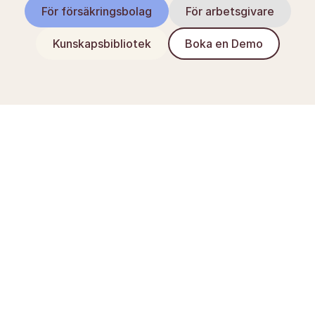
För försäkringsbolag
För arbetsgivare
Kunskapsbibliotek
Boka en Demo