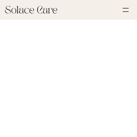
Skapa konto
Partnerskap
Boka en demo
Lösningar
30 maj 2026
Första stegen efter en förlust
Om oss
Select Language