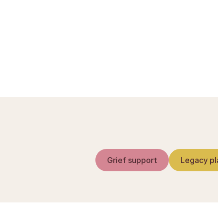
DNB-konto ved dødsfa
Etterlattepensjon: 
Omstillingsstønad: s
Grief support
Legacy pl