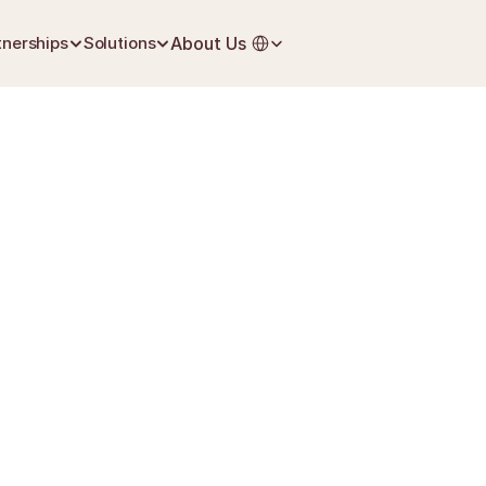
Select Language
tnerships
Solutions
About Us
July 2, 2026
First Steps After Loss