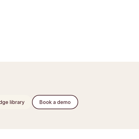
ge library
Book a demo