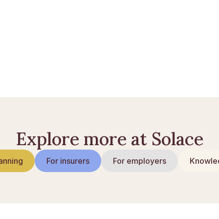
ll: slik får du tilgang
hvem får det og hvor mye?
lik fungerer den
Explore more at Solace
anning
For insurers
For employers
Knowled