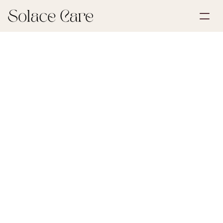
Create Account
Partnerships
Book a Demo
Solutions
June 27, 2026
Life Insurance
About Us
Select Language