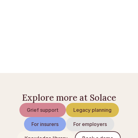
Opprett en Solace Care-konto
 eller 
les flere guider
.
Etterlattepensjon: hvem får det og hvor mye
Barnepensjon etter dødsfall
Ektefellepensjon: dette har du rett til
Explore more at Solace
Grief support
Legacy planning
For insurers
For employers