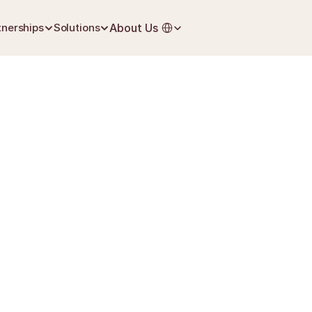
Select Language
tnerships
Solutions
About Us
July 2, 2026
First Steps After Loss