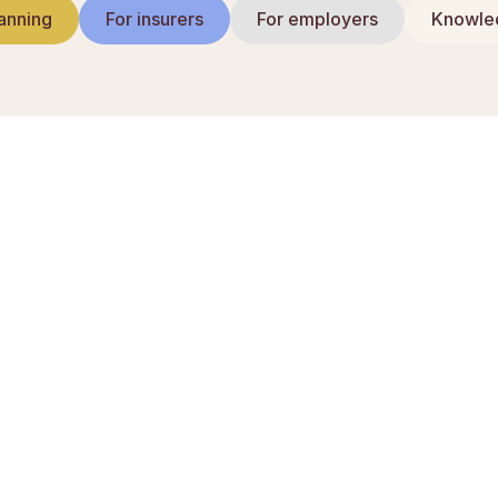
anning
For insurers
For employers
Knowled