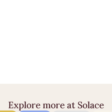
 praktiske? 
Opprett en Solace Care-konto
 eller 
les flere gui
dsfall: dette må du gjøre
ed dødsfall: dette gjør du
hvem får det og hvor mye?
Explore more at Solace