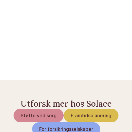
Arve- og gaveavgiftsloven (378/1940) — 
finlex.fi
Skatteforvaltningen — Arveavgift og 
avgiftssatser — 
vero.fi
Skatteforvaltningen — Gavebeskatning — 
vero.fi
Skattebetalernes Landsforening — Guide til 
arveavgift — 
veronmaksajat.fi
Utforsk mer hos Solace
Støtte ved sorg
Framtidsplanering
For forsikringsselskaper