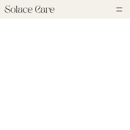
Opprett konto
Partnerskap
Bestill en demo
Løsninger
11. mai 2026
Bo og arv
Om oss
Select Language