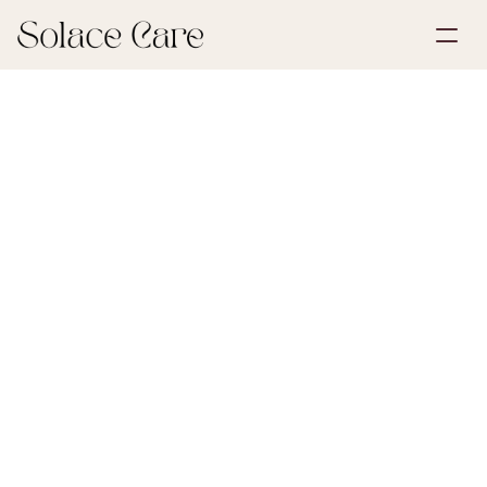
Opprett konto
Partnerskap
Bestill en demo
Løsninger
7. juli 2026
Begravelsesplanlegging
Om oss
Select Language