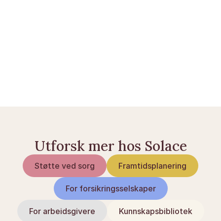
måneder totalt.
Les videre
Særkullsbarn — slik fungerer arven i Sverige
Etterlattepensjon og økonomisk sikring: slik 
fungerer det
Framtidsplanering og pensjon: en guide
Utforsk mer hos Solace
Støtte ved sorg
Framtidsplanering
For forsikringsselskaper
For arbeidsgivere
Kunnskapsbibliotek