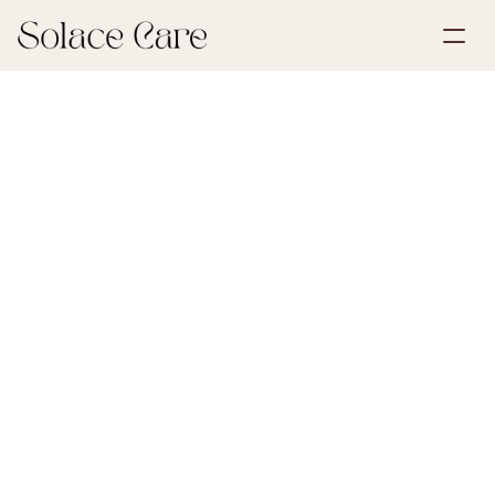
Opprett konto
Partnerskap
Bestill en demo
Løsninger
30. mai 2026
De første stegene etter et tap
Om oss
Select Language