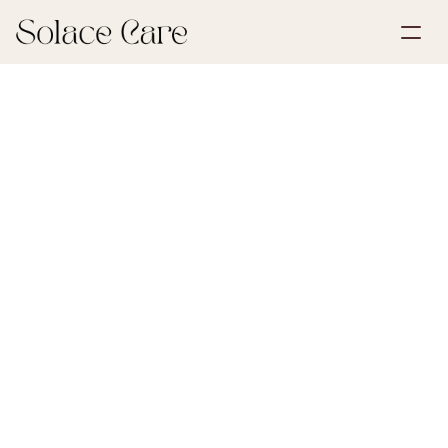
Luo tili
Palvelut
Varaa esittely
Ratkaisut
30. toukokuuta 2026
Testamentit ja valtakirjat
Meistä
Select Language