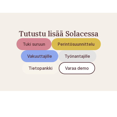
Tutustu lisää Solacessa
Tuki suruun
Perintösuunnittelu
Vakuuttajille
Työnantajille
Tietopankki
Varaa demo