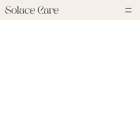
Opret profil
Partnerskaber
Book en demonstration
Løsninger
24. april 2026
Arv og dødsbo
Om os
Select Language