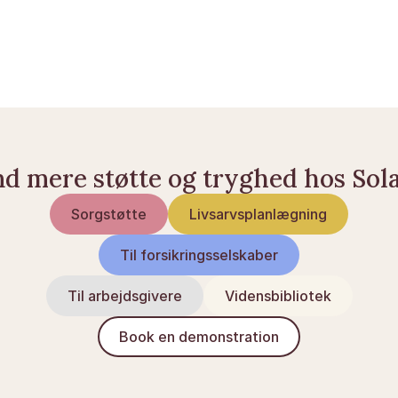
Efterladtepension: Hvem kan få, og hvor meget?
Efterladtepension i Finland: Hvem er berettiget, 
og hvad udbetales der?
Fremtidsfuldmagt og pension: Hvad du bør vide
nd mere støtte og tryghed hos Sol
Sorgstøtte
Livsarvsplanlægning
Til forsikringsselskaber
Til arbejdsgivere
Vidensbibliotek
Book en demonstration