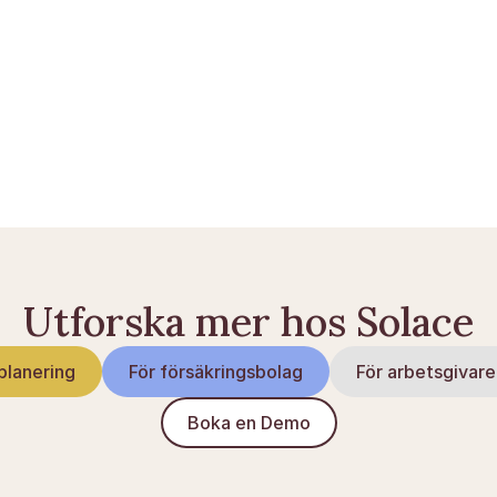
læg
Utforska mer hos Solace
planering
För försäkringsbolag
För arbetsgivare
Boka en Demo