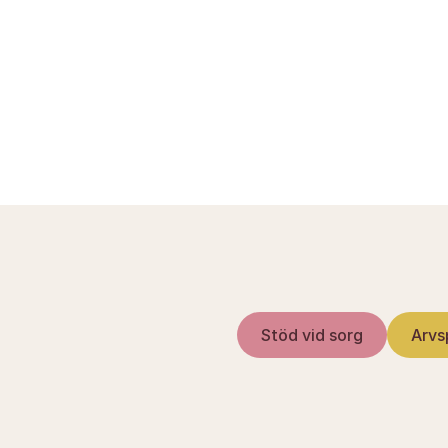
domstol.dk — Boud
skat.dk — Dödsbo
Stöd vid sorg
Arvs