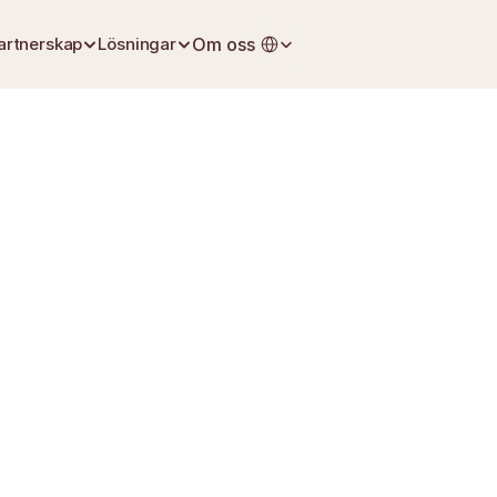
Select Language
artnerskap
Lösningar
Om oss
30 maj 2026
Dödsbo och arv