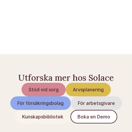
familieretshuset.dk
borger.dk — Vårdnad
Utforska mer hos Solace
Stöd vid sorg
Arvsplanering
För försäkringsbolag
För arbetsgivare
Kunskapsbibliotek
Boka en Demo