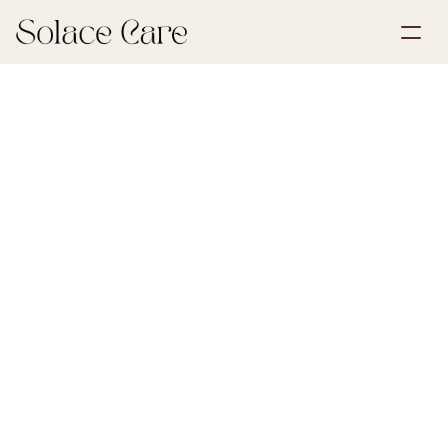
Skapa konto
Partnerskap
Boka en demo
Lösningar
30 maj 2026
Testamenten och fullmakter
Om oss
Select Language