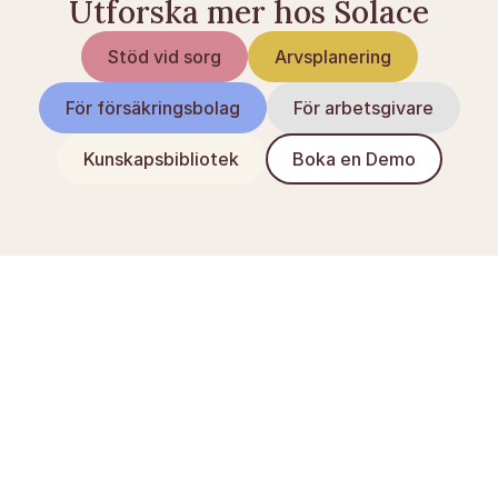
Utforska mer hos Solace
Stöd vid sorg
Arvsplanering
För försäkringsbolag
För arbetsgivare
Kunskapsbibliotek
Boka en Demo