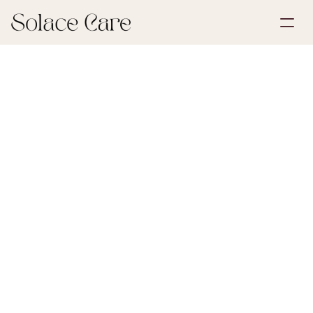
Create Account
Partnerships
Book a Demo
Solutions
July 6, 2026
Wills & POA
About Us
Select Language