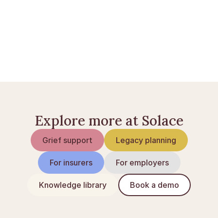
Testament opstellen: wat je moet weten
Overlijdensrisicoverzekering: zo werkt het
Levenstestament: regel het bij leven
Explore more at Solace
Grief support
Legacy planning
For insurers
For employers
Knowledge library
Book a demo