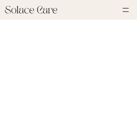
Opprett konto
Partnerskap
Bestill en demo
Løsninger
30. mai 2026
Begravelsesplanlegging
Om oss
Select Language