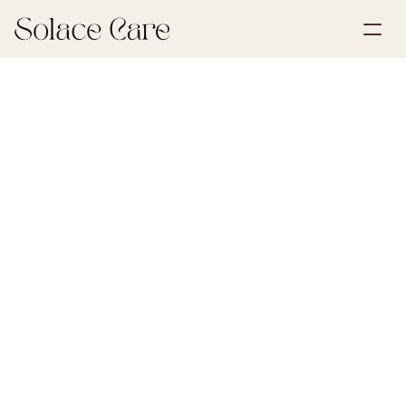
Opprett konto
Partnerskap
Bestill en demo
Løsninger
30. mai 2026
Testamenter og fullmakter
Om oss
Select Language