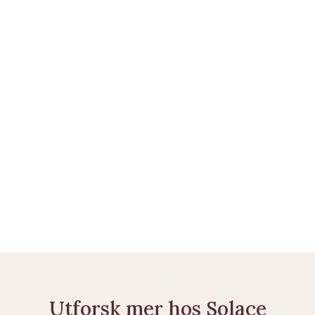
Opprett en Solace Care-konto og samle alt på ett 
sted
Norge.no — Dødsfall og arv
Domstol.no — Skifte av dødsbo
Utforsk mer hos Solace