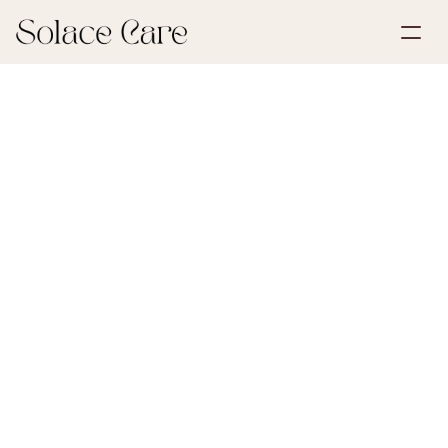
Opprett konto
Partnerskap
Bestill en demo
Løsninger
30. mai 2026
De første stegene etter et tap
Om oss
Select Language