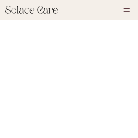
Opret profil
Partnerskaber
Book en demonstration
Løsninger
11. maj 2026
Arv og dødsbo
Om os
Select Language