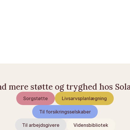
Lov om afgift af dødsboer og gaver 
(Boafgiftsloven) — 
retsinformation.dk
Skatteforvaltningen — Boafgift og satser — 
skat.dk
Skatteforvaltningen — Gaveafgift — 
skat.dk
Domstolsstyrelsen — Skifteretten og dødsboer — 
domstol.dk
nd mere støtte og tryghed hos Sol
Sorgstøtte
Livsarvsplanlægning
Til forsikringsselskaber
Til arbejdsgivere
Vidensbibliotek