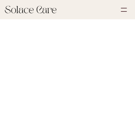
Opret profil
Partnerskaber
Book en demonstration
Løsninger
21. juni 2026
Livsforsikring
Om os
Select Language