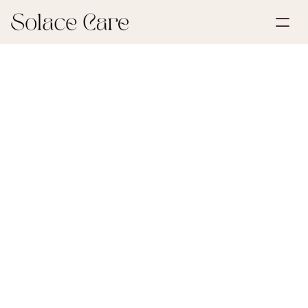
Opret profil
Partnerskaber
Book en demonstration
Løsninger
30. maj 2026
Testamenter & Fremtidsfuldmagter
Om os
Select Language