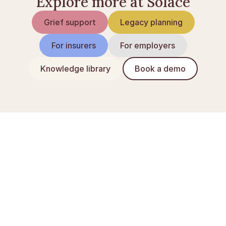
Explore more at Solace
Grief support
Legacy planning
For insurers
For employers
Knowledge library
Book a demo