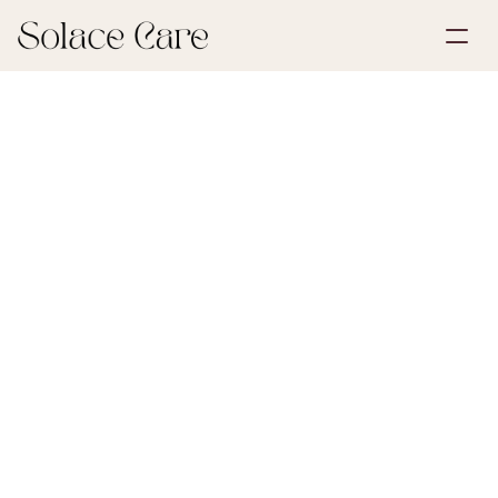
Create Account
Partnerships
Book a Demo
Solutions
July 7, 2026
Estate & Inheritance
About Us
Select Language