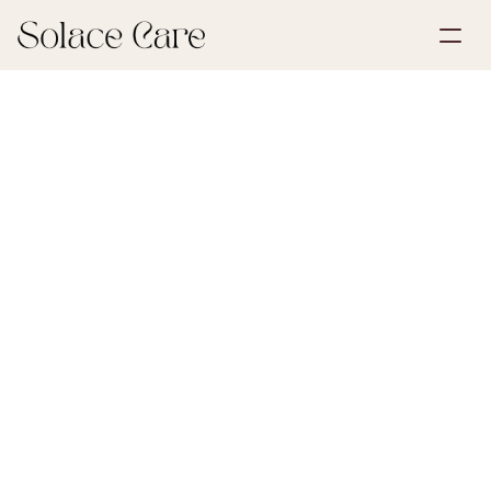
Create Account
Partnerships
Book a Demo
Solutions
July 2, 2026
Funeral Planning
About Us
Select Language
dödsannons