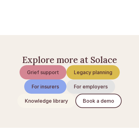
Planera begravning: steg för steg
Vad kostar en begravning?
Psalmer vid begravning: så väljer du
Explore more at Solace
Grief support
Legacy planning
For insurers
For employers
Knowledge library
Book a demo