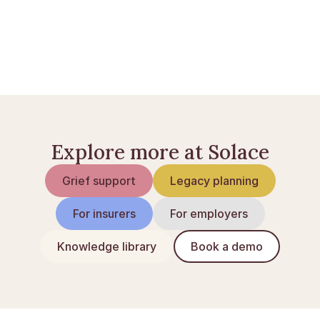
Min Sidste Vilje: sådan nedskriver du dine ønsker
Hvad koster en bisættelse?
Planlæg en begravelse: trin for trin
Explore more at Solace
Grief support
Legacy planning
For insurers
For employers
Knowledge library
Book a demo