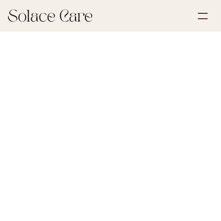
Create Account
Partnerships
Book a Demo
Solutions
July 6, 2026
Funeral Planning
About Us
Select Language
Askespredning